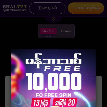
/
×
ေလာ့အင္
စာရင္းသြင္းရန္
ပင္မ
စာရင္းသြင္းရန္
ပရိုမိုးရွင္း
အမွတ္စဥ္မ်ား
ကြ ်နု္ပ္တုိိ ့အေၾကာင္း
Installation
စည္းကမ္းခ်က္မ်ားႏွင့္ အေျခအေနမ်ား
App
ေဒါင္းလုဒ္