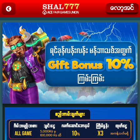
ေလာ့အင္